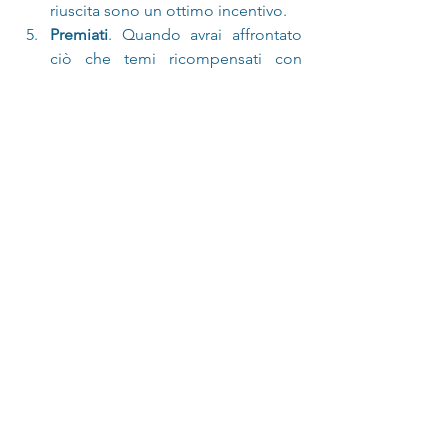
riuscita sono un ottimo incentivo.
Premiati
. Quando avrai affrontato 
ciò che temi ricompensati con 
qualcosa che desideri: un nuovo 
paio di scarpe, una serata con 
amici, un dolce della tua 
pasticceria preferita, …
Agisci!
 Quando ti accorgi che stai 
trovando alibi per far scorrere il 
tempo, è giunto proprio il 
momento di smettere di pensare e 
passare all’azione. Urlati "basta!" e 
agisci.
#procastinare
#rimandare
#faredomani
#allenamento
#allenamentomentale
#psicologia
#benessere
#ansia
#stress