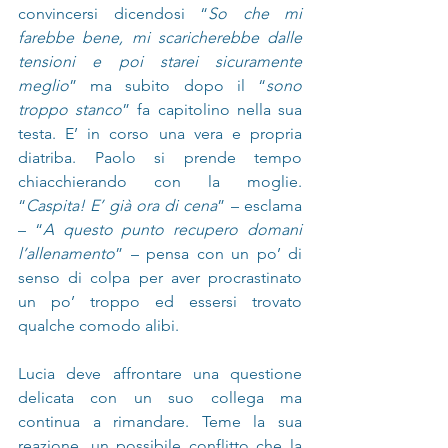
convincersi dicendosi “
So che mi 
farebbe bene, mi scaricherebbe dalle 
tensioni e poi starei sicuramente 
meglio
” ma subito dopo il “
sono 
troppo stanco
” fa capitolino nella sua 
testa. E’ in corso una vera e propria 
diatriba. Paolo si prende tempo 
chiacchierando con la moglie. 
“
Caspita! E’ già ora di cena
” – esclama 
– “
A questo punto recupero domani 
l’allenamento
” – pensa con un po’ di 
senso di colpa per aver procrastinato 
un po’ troppo ed essersi trovato 
qualche comodo alibi.
Lucia deve affrontare una questione 
delicata con un suo collega ma 
continua a rimandare. Teme la sua 
reazione, un possibile conflitto che la 